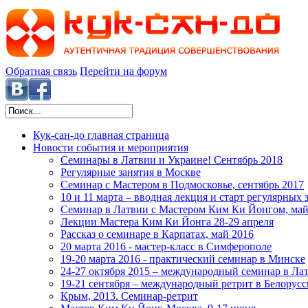
Обратная связь
Перейти на форум
Кук-сан-до
главная страница
Новости
события и мероприятия
Семинары в Латвии и Украине! Сентябрь 2018
Регулярные занятия в Москве
Семинар с Мастером в Подмосковье, сентябрь 2017
10 и 11 марта – вводная лекция и старт регулярных
Семинар в Латвии с Мастером Ким Ки Йонгом, май
Лекции Мастера Ким Ки Йонга 28-29 апреля
Рассказ о семинаре в Карпатах, май 2016
20 марта 2016 - мастер-класс в Симферополе
19-20 марта 2016 - практический семинар в Минске
24-27 октября 2015 – международный семинар в Ла
19-21 сентября – международный ретрит в Белорусс
Крым, 2013. Семинар-ретрит