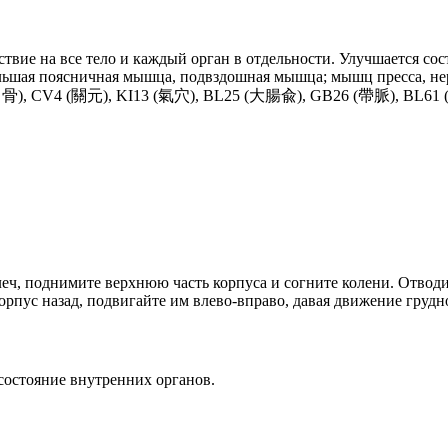
твие на все тело и каждый орган в отдельности. Улучшается с
ьшая поясничная мышца, подвздошная мышца; мышц пресса, нерв
(曲骨), CV4 (關元), KI13 (氣穴), BL25 (大腸兪), GB26 (帶脈), BL61 (
леч, поднимите верхнюю часть корпуса и согните колени. Отводи
орпус назад, подвигайте им влево-вправо, давая движение грудн
состояние внутренних органов.