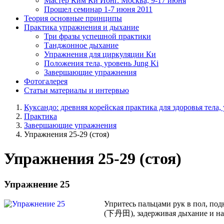
Мастер Ким Ки Йонг. Москва, 9-17 июня
Прошел семинар 1-7 июня 2011
Теория
основные принципы
Практика
упражнения и дыхание
Три фразы успешной практики
Танджонное дыхание
Упражнения для циркуляции Ки
Положения тела, уровень Jung Ki
Завершающие упражнения
Фотогалерея
Статьи
материалы и интервью
Куксандо: древняя корейская практика для здоровья тела,
Практика
Завершающие упражнения
Упражнения 25-29 (стоя)
Упражнения 25-29 (стоя)
Упражнение 25
Упритесь пальцами рук в пол, под
(下丹田), задерживая дыхание и нап