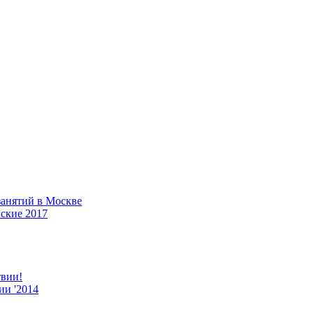
 занятий в Москве
ские 2017
твии!
ии '2014